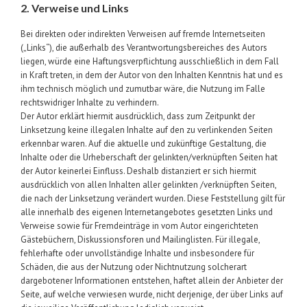
2. Verweise und Links
Bei direkten oder indirekten Verweisen auf fremde Internetseiten
(„Links“), die außerhalb des Verantwortungsbereiches des Autors
liegen, würde eine Haftungsverpflichtung ausschließlich in dem Fall
in Kraft treten, in dem der Autor von den Inhalten Kenntnis hat und es
ihm technisch möglich und zumutbar wäre, die Nutzung im Falle
rechtswidriger Inhalte zu verhindern.
Der Autor erklärt hiermit ausdrücklich, dass zum Zeitpunkt der
Linksetzung keine illegalen Inhalte auf den zu verlinkenden Seiten
erkennbar waren. Auf die aktuelle und zukünftige Gestaltung, die
Inhalte oder die Urheberschaft der gelinkten/verknüpften Seiten hat
der Autor keinerlei Einfluss. Deshalb distanziert er sich hiermit
ausdrücklich von allen Inhalten aller gelinkten /verknüpften Seiten,
die nach der Linksetzung verändert wurden. Diese Feststellung gilt für
alle innerhalb des eigenen Internetangebotes gesetzten Links und
Verweise sowie für Fremdeinträge in vom Autor eingerichteten
Gästebüchern, Diskussionsforen und Mailinglisten. Für illegale,
fehlerhafte oder unvollständige Inhalte und insbesondere für
Schäden, die aus der Nutzung oder Nichtnutzung solcherart
dargebotener Informationen entstehen, haftet allein der Anbieter der
Seite, auf welche verwiesen wurde, nicht derjenige, der über Links auf