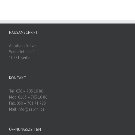
HAUSANSCHRIFT
Autohaus Selvini
Winterfeldtstr. 1
10781 Berlin
KONTAKT
Tel. 030 – 703 10 86
Mob. 0163 – 703 10 86
Fax. 030 – 701 71 728
Mail. info@selvini.de
ÖFFNUNGSZEITEN